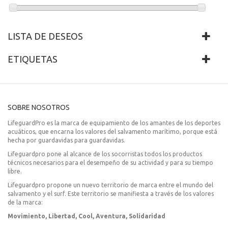
BATERÍA SAVER ONE 1500 MAH
Batería LI-Mn02 para los desfibriladores Saver One de 1500 mAh.