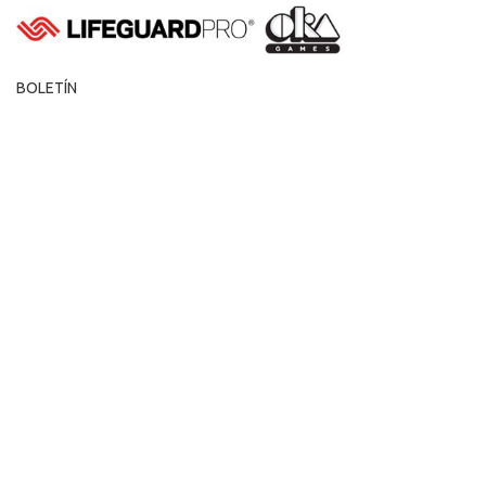
MALETÍN PARA DEA G5
Maletín para DEA Powerheart G5