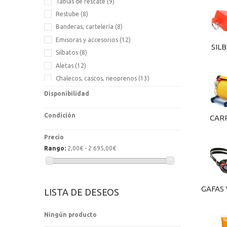
Tablas de rescate
(9)
Restube
(8)
Banderas, cartelería
(8)
Emisoras y accesorios
(12)
SIL
Silbatos
(8)
Aletas
(12)
Chalecos, cascos, neoprenos
(13)
Aros y ganchos salvavidas
(8)
Disponibilidad
Prismáticos
(4)
Condición
Megáfonos, bocinas
(2)
CAR
Carretes
(3)
Precio
Sombrillas
(4)
Rango:
2,00€ - 2 695,00€
Bolsas y riñoneras
(9)
Sillas anfibias
(4)
Transporte accidentados
(5)
GAFAS 
LISTA DE DESEOS
Formación y entrenamiento
(3)
Gafas y tubos
(9)
Ningún producto
Linternas
(1)