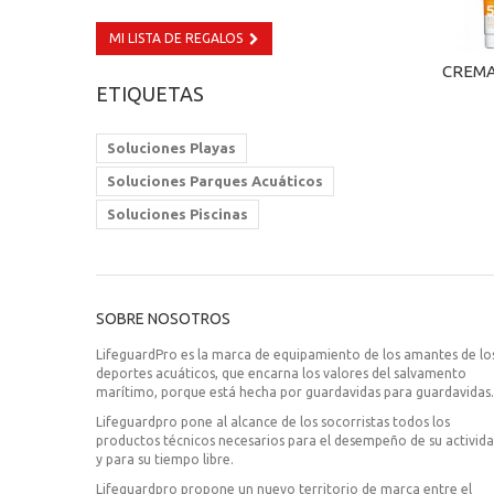
Embarcaciones, carros varada
(4)
MI LISTA DE REGALOS
Sillas de vigilancia
(5)
Conos
(1)
CREMA
ETIQUETAS
Crema Solar
(4)
Seabob rescue
(1)
Soluciones Playas
Soluciones Parques Acuáticos
Soluciones Piscinas
SOBRE NOSOTROS
LifeguardPro es la marca de equipamiento de los amantes de lo
deportes acuáticos, que encarna los valores del salvamento
marítimo, porque está hecha por guardavidas para guardavidas.
Lifeguardpro pone al alcance de los socorristas todos los
productos técnicos necesarios para el desempeño de su activid
y para su tiempo libre.
Lifeguardpro propone un nuevo territorio de marca entre el